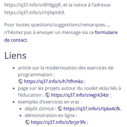
https://q37.info/s/dh9gpjft, et la notice à l’adresse
https://q37.info/s/rhj9qmb9.
Pour toutes questions/suggestions/remarques…,
n’hésitez pas à envoyer un message via ce
formulaire
de contact
.
Liens
article sur la modernisation des exercices de
programmation :
https://q37.info/s/h7tfhmkx
;
page sur les projets autour du
toolkit
Atlas
liés à
l’éducation :
https://q37.info/s/wgrk34zr
;
exemples d’exercices en vrac :
dépôt
GitHub
:
https://q37.info/s/tpkx4cfk
,
démonstration en ligne :
https://q37.info/s/brjzr9fv
;