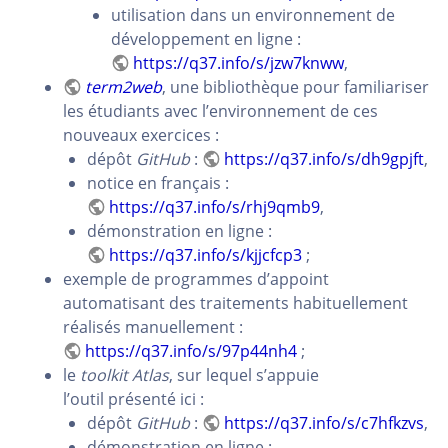
utilisation dans un environnement de
développement en ligne :
https://q37.info/s/jzw7knww
,
term2web
, une bibliothèque pour familiariser
les étudiants avec l’environnement de ces
nouveaux exercices :
dépôt
GitHub
:
https://q37.info/s/dh9gpjft
,
notice en français :
https://q37.info/s/rhj9qmb9
,
démonstration en ligne :
https://q37.info/s/kjjcfcp3
;
exemple de programmes d’appoint
automatisant des traitements habituellement
réalisés manuellement :
https://q37.info/s/97p44nh4
;
le
toolkit
Atlas
, sur lequel s’appuie
l’outil présenté ici :
dépôt
GitHub
:
https://q37.info/s/c7hfkzvs
,
démonstration en ligne :