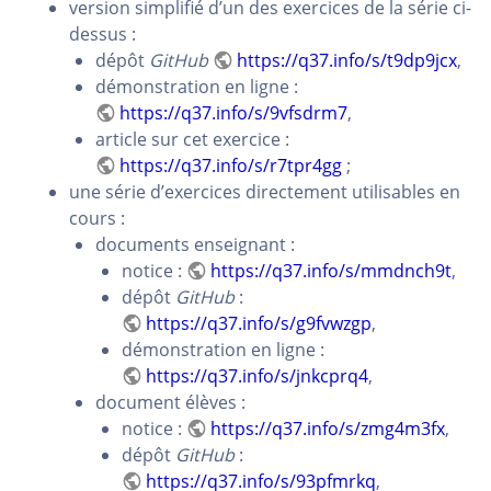
version simplifié d’un des exercices de la série ci-
dessus :
dépôt
GitHub
https://q37.info/s/t9dp9jcx
,
démonstration en ligne :
https://q37.info/s/9vfsdrm7
,
article sur cet exercice :
https://q37.info/s/r7tpr4gg
;
une série d’exercices directement utilisables en
cours :
documents enseignant :
notice :
https://q37.info/s/mmdnch9t
,
dépôt
GitHub
:
https://q37.info/s/g9fvwzgp
,
démonstration en ligne :
https://q37.info/s/jnkcprq4
,
document élèves :
notice :
https://q37.info/s/zmg4m3fx
,
dépôt
GitHub
:
https://q37.info/s/93pfmrkq
,